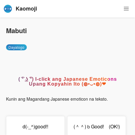
Kaomoji
Mabuti
Dayalogo
( ͡° ͜ʖ ͡°) I-click ang Japanese Emoticons
Upang Kopyahin Ito (◍•ᴗ•◍)❤
Kunin ang Magandang Japanese emoticon na teksto.
d(-_^)good!!
(＾＾)ｂGood! (OK!)