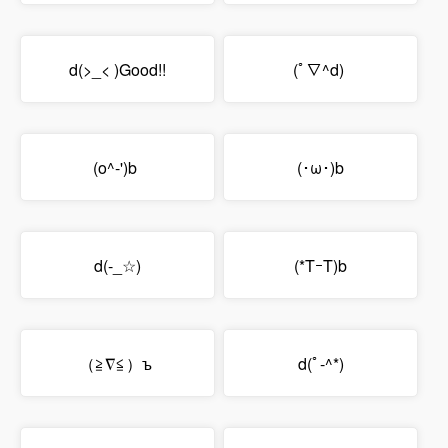
d(>_< )Good!!
(ﾟ∇^d)
(o^-')b
(･ω･)b
d(-_☆)
(*TｰT)b
（≧∇≦）ъ
d(ﾟ-^*)