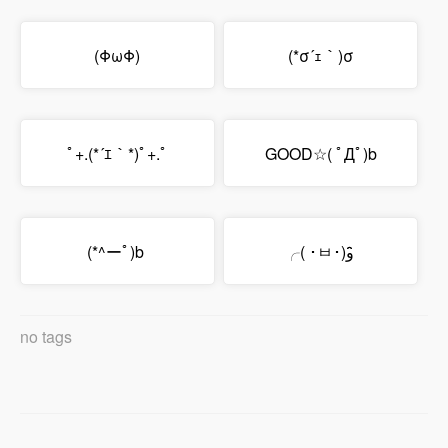
(ΦωΦ)
(*σ´ｪ｀)σ
ﾟ+.(*´ｴ｀*)ﾟ+.ﾟ
GOOD☆( ﾟДﾟ)b
(*^ーﾟ)b
╭( ･ㅂ･)و ̑̑
no tags