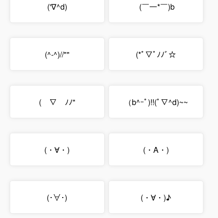
('∇^d)
(￣一*￣)b
(^-^)//""
(*ﾟ▽ﾟﾉﾉﾞ☆
(￣∇￣ﾉﾉ"
（b^ｰﾟ)!!(ﾟ∇^d)~~
(・∀・)
(・A・)
(･∀･)
(・∀・)♪