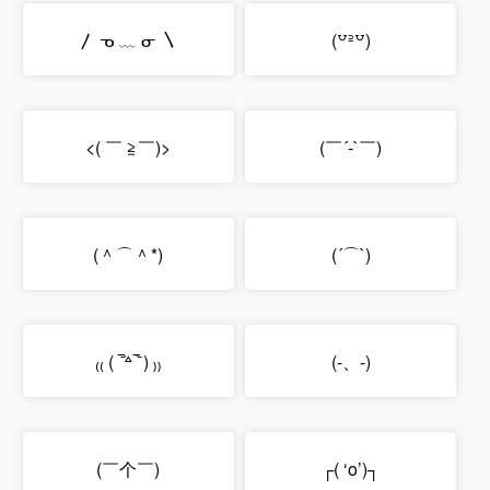
〳 ᓀ ﹏ ᓂ 〵
(꒵꜅꒵)
<( ￣ ≧￣)>
(￣´-`￣)
(＾⌒＾*)
(´⌒`)
₍₍ ( ‾᷄꒫‾᷅ ) ₎₎
(-、-)
(￣个￣)
┌( ‘o’)┐