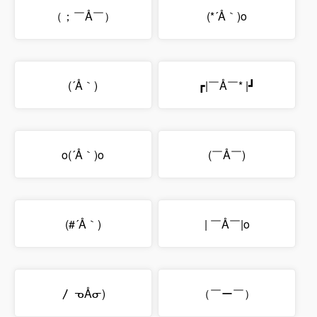
（；￣Å￣）
(*´Å｀)o
(´Å｀)
┏|￣Å￣* |┛
o(´Å｀)o
(￣Å￣)
(#´Å｀)
| ￣Å￣|o
〳 ᓀÅᓂ)
（￣ー￣）