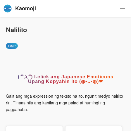
Kaomoji
Nalilito
Galit
( ͡° ͜ʖ ͡°) I-click ang Japanese Emoticons
Upang Kopyahin Ito (◍•ᴗ•◍)❤
Galit ang mga expression ng teksto na ito, ngunit medyo nalilito
rin. Tinaas nila ang kanilang mga palad at humingi ng
pagpahaba.