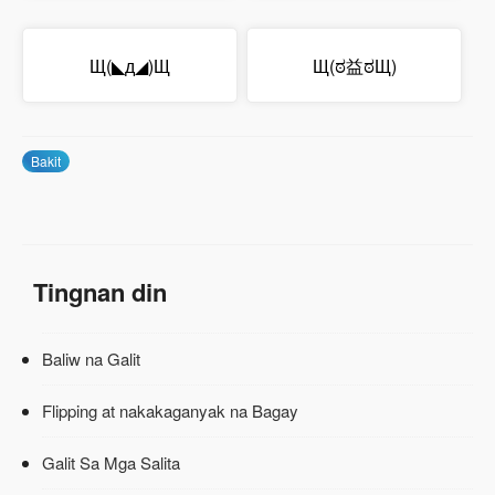
Щ(◣д◢)Щ
Щ(ಠ益ಠЩ)
Bakit
Tingnan din
Baliw na Galit
Flipping at nakakaganyak na Bagay
Galit Sa Mga Salita