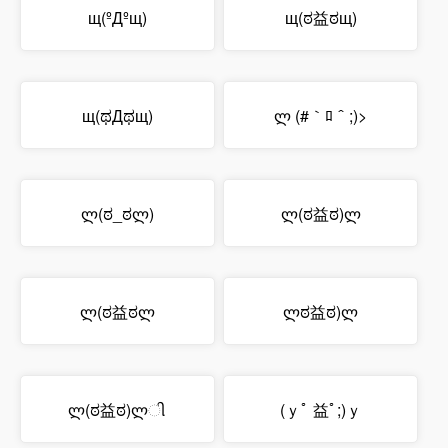
щ(ºДºщ)
щ(ಠ益ಠщ)
щ(ಥДಥщ)
ლ (#｀ﾛ＾;)>
ლ(ಠ_ಠლ)
ლ(ಠ益ಠ)ლ
ლ(ಠ益ಠლ
ლಠ益ಠ)ლ
ლ(ಠ益ಠ)ლી
(ｙﾟ 益ﾟ;)ｙ