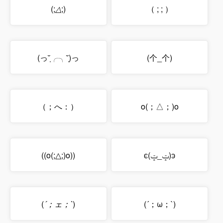
(;
△
;)
（ ; ; ）
(っ˘̩╭╮˘̩)っ
(个_个)
（；へ：）
o(；△；)o
((o(;△;)o))
ͼ(ݓ_ݓ)ͽ
(
´；ェ；`
)
(´；ω；`)