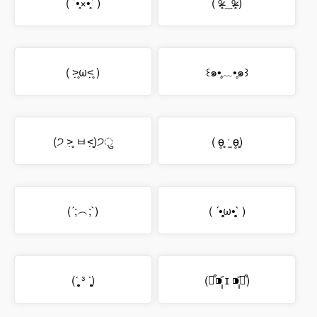
( ´•̥×•̥` )
( ᵒ̴̶̷̥́ _ᵒ̴̶̷̣̥̀ )
( ˃̣̣̥ω˂̣̣̥ )
꒰๑•̥﹏•̥๑꒱
(੭ ˃̣̣̥ ㅂ˂̣̣̥)੭ु
( ɵ̥̥ ˑ̫ ɵ̥̥)
(´;︵;`)
( ´•̥̥̥ω•̥̥̥` )
(ˊ̥̥̥̥̥ ³ ˋ̥̥̥̥̥)
(⌯͒⁍̩̩᷄ ɪ ⁍̩̩᷄ฅ͒)