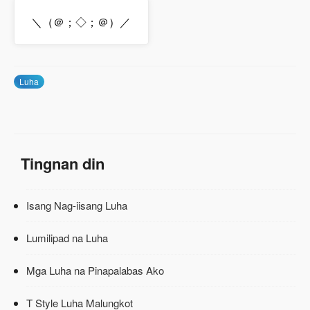
＼（＠；◇；＠）／
Luha
Tingnan din
Isang Nag-iisang Luha
Lumilipad na Luha
Mga Luha na Pinapalabas Ako
T Style Luha Malungkot