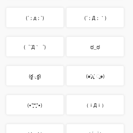
(´；д；`)
(´；Д；｀)
(゜´Д｀゜)
ಥ_ಥ
(ఠ్ఠ ˓̭ ఠ్ఠ)
(๑′̥̥̥▵‵̥̥̥ ૂ๑)
(٭°̧̧̧꒳°̧̧̧٭)
（ｉДｉ）