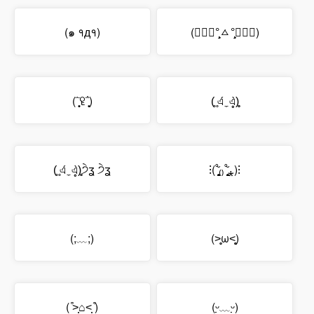
(๑ १д१)
(๑⃙⃘°̧̧̧ㅿ°̧̧̧๑⃙⃘)
(῭̩̩̩̥ꄗ΅̩̩̩̥)
(̥ ̥এ́ ̼ এ̥̀)̥̥
(̥ ̥এ́ ̼ এ̥̀)̥̥੭ੇʓ ੭ੇʓ
⁝(˚͈͈͈͈̥̆₍₎˚͈͈͈͈̥̆⁎)⁝
(;﹏;)
(˃̥̥ω˂̥̥̥)
( ͒˃̩̩⌂˂̩̩ ͒)
(ᵕ̣̣̣̣̣̣﹏ᵕ̣̣̣̣̣̣)