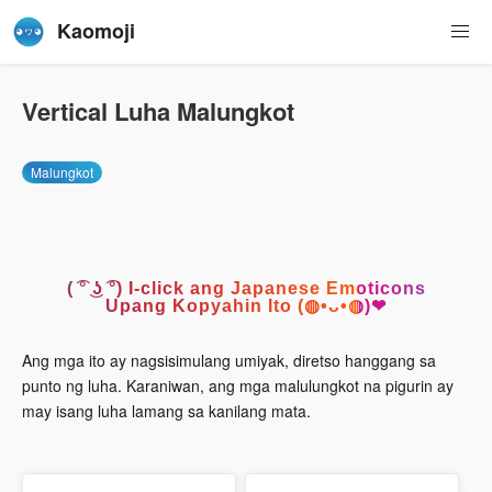
Kaomoji
Vertical Luha Malungkot
Malungkot
( ͡° ͜ʖ ͡°) I-click ang Japanese Emoticons
Upang Kopyahin Ito (◍•ᴗ•◍)❤
Ang mga ito ay nagsisimulang umiyak, diretso hanggang sa
punto ng luha. Karaniwan, ang mga malulungkot na pigurin ay
may isang luha lamang sa kanilang mata.