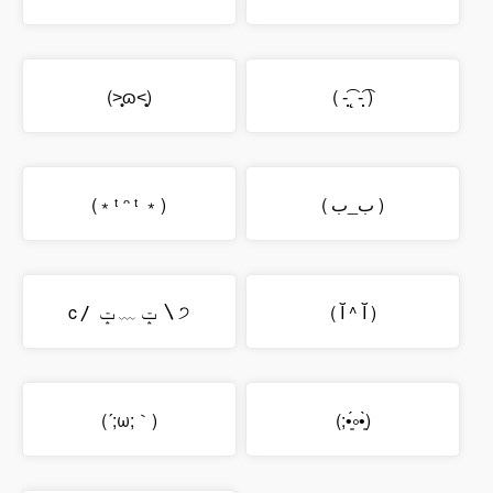
(˃̩̩̥ɷ˂̩̩̥)
( -̩̩̩͡˛ -̩̩̩͡ )
(﹡ᵗ ᵔ ᵗ ﹡)
( ب_ب )
c〳 ݓ ﹏ ݓ 〵੭
( Ĭ ^ Ĭ )
(´;ω;｀)
(;•͈́༚•͈̀)