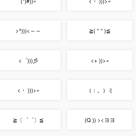
(°)#))«
<・ )))>«
>^)))<～～
≧( ° ° )≦
<゜)))彡
<+ ))>«
<・ )))>«
（：。）ミ
≧〔゜゜〕≦
(Q )) ><ヨヨ