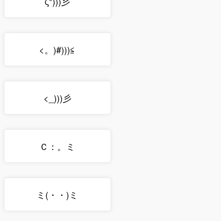
ζ°)))彡
<。)#)))≦
<_)))彡
Ｃ：。ミ
ミ(・・)ミ