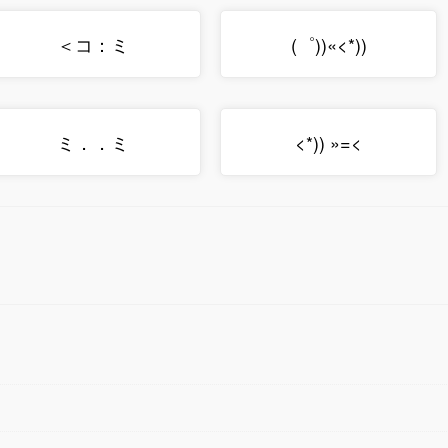
＜コ：ミ
(゜))«<*))
ミ．．ミ
<*)) »=<