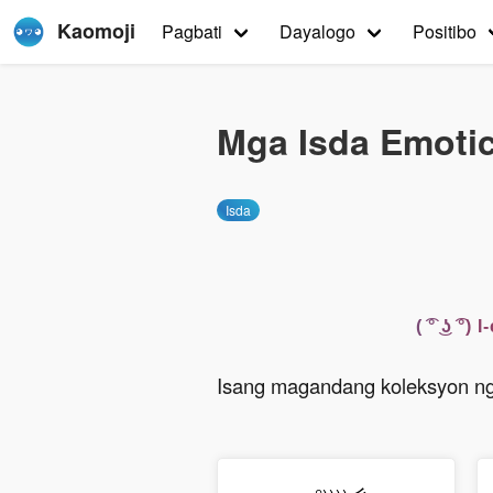
Kaomoji
Pagbati
Dayalogo
Positibo
Mga Isda Emoti
Isda
( ͡° ͜ʖ 
Isang magandang koleksyon ng