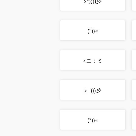
>°))))彡
(°))«
<ニ：ミ
>_)))彡
(°))«