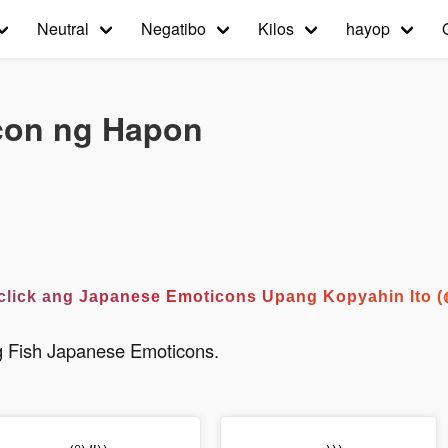
Neutral
Negatibo
Kilos
hayop
con ng Hapon
͡°) I-click ang Japanese Emoticons Upang Kopyahin Ito
 Fish Japanese Emoticons.