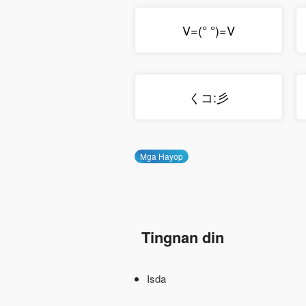
V=(° °)=V
くコ:彡
Mga Hayop
Tingnan din
Isda