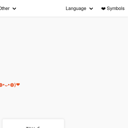
Other
Language
❤️
Symbols
 (◍•ᴗ•◍)❤