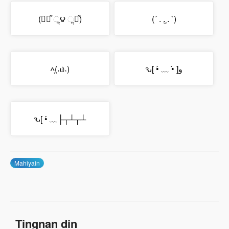
(⌯꒪͒ ૢ౪ ૢ꒪͒)
(´ . .̫ . `)
˄̩̞(˒௰˓)
ԅ[ •́ ﹏ •̀ ]و
ԅ[ •́ ﹏├┬┴┬┴
Mahiyain
Tingnan din