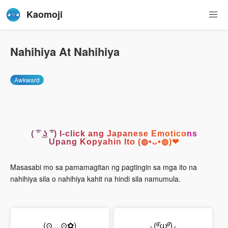
Kaomoji
Nahihiya At Nahihiya
Awkward
( ͡° ͜ʖ ͡°) I-click ang Japanese Emoticons
Upang Kopyahin Ito (◍•ᴗ•◍)❤
Masasabi mo sa pamamagitan ng pagtingin sa mga ito na
nahihiya sila o nahihiya kahit na hindi sila namumula.
(⊙﹏⊙✿)
⸜(ᶿ᷇ധᶿ᷆)⸝