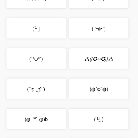
( ͒•·̫|
( ´•௰•`)
(´°ω°`)
⁂((✪⥎✪))⁂
( ͒ ́ඉ .̫ ඉ ̀ ͒)
(◍´ಲ`◍)
(◍ ´꒳` ◍)b
(ˊˡ·̫ˡˋ)