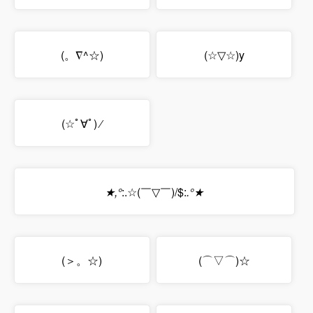
(。∇^☆)
(☆▽☆)y
(☆ﾟ∀ﾟ) ⁄
★,°
:.☆(￣▽￣)/$:
.°★
(＞。☆)
(⌒▽⌒)☆