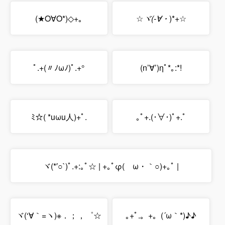
(★O∀O*)◇+｡
☆
ヾ(-∀・
)*+☆
ﾟ.+(〃ﾉωﾉ)ﾟ.+°
(n’∀’)ηﾟ*｡:*!
ﾐ☆( *uωu人)+ﾟ.
｡ﾟ+.(･∀･)ﾟ+.ﾟ
ヾ(*′○`)ﾟ.+:｡ﾟ☆ | +｡ﾟφ(ゝω・｀○)+｡ﾟ |
ヾ(‘∀｀=ヽ)※．；，゜☆
｡+ﾟ.。+。(´ω｀*)♪♪