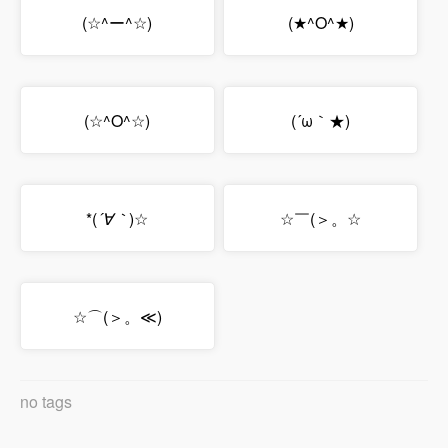
(☆^ー^☆)
(★^O^★)
(☆^O^☆)
(´ω｀★)
*(
´∀｀
)☆
☆￣(＞。☆
☆⌒(＞。≪)
no tags