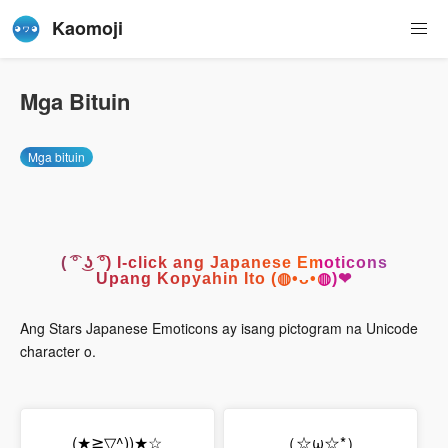
Kaomoji
Mga Bituin
Mga bituin
( ͡° ͜ʖ ͡°) I-click ang Japanese Emoticons
Upang Kopyahin Ito (◍•ᴗ•◍)❤
Ang Stars Japanese Emoticons ay isang pictogram na Unicode
character o.
(★≧▽^))★☆
（☆ω☆*）