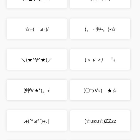
☆=(ゝω･)/
(。・艸-。)-☆
＼(★^∀^★)／
(
＞ｖ＜)ゞ
゜+
(艸′v'★*)。+
(〇*>∀<)ゞ★☆
.+(´^ω^`)+. |
(☆uεu☆)ZZzz