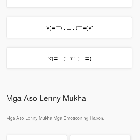
“v(〓￣(∵エ∵)￣〓)v”
ヾ(〓￣(∵エ∵)￣〓)
Mga Aso Lenny Mukha
Mga Aso Lenny Mukha Mga Emoticon ng Hapon.