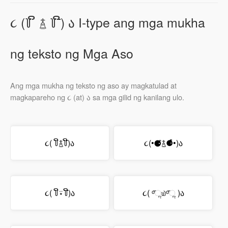
૮ (꒦ ິ ࿄ ꒦ ີ) ა I-type ang mga mukha
ng teksto ng Mga Aso
Ang mga mukha ng teksto ng aso ay magkatulad at
magkapareho ng ૮ (at) ა sa mga gilid ng kanilang ulo.
૮( ꒦ິ࿄꒦ີ)ა
૮(•⚈͒࿄⚈͒•)ა
૮( ꒦ິ⍣꒦ີ)ა
૮( ᵒ̌ૢ௰ᵒ̌ૢ )ა