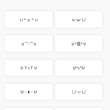
∪＾ェ＾∪
∪･ω･∪
∪￣-￣∪
Ｕ^皿^Ｕ
ＵＴｪＴＵ
U^ｪ^U
U・ᴥ・U
∪･ｪ･∪