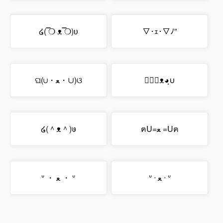
໒( ̿❍ ᴥ ̿❍)ʋ
▽･ｪ･▽ﾉ”
ଘ(∪・ﻌ・∪)ଓ
∪◕ฺᴥ◕ฺ∪
໒(＾ᴥ＾)७
ฅU=ﻌ =Uฅ
ᐡ ᐧ ﻌ ᐧ ᐡ
ᐡ ・ ﻌ ・ ᐡ