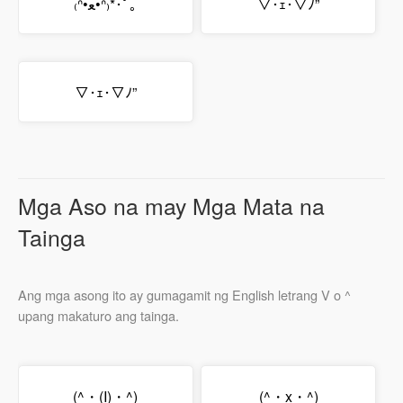
₍ᐢ•ﻌ•ᐢ₎*･ﾟ｡
▽･ｪ･▽ﾉ”
▽･ｪ･▽ﾉ”
Mga Aso na may Mga Mata na
Tainga
Ang mga asong ito ay gumagamit ng English letrang V o ^
upang makaturo ang tainga.
(^・(I)・^)
(^・x・^)