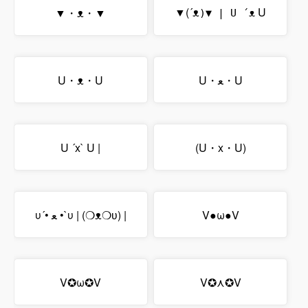
▼(´ᴥ
U
▼・ᴥ・▼
)▼ | U ´ᴥ
U・ᴥ・U
U・ﻌ・U
U ´x` U |
(U・x・U)
υ´• ﻌ •`υ | (❍ᴥ❍ʋ) |
V●ω●V
V✪ω✪V
V✪⋏✪V