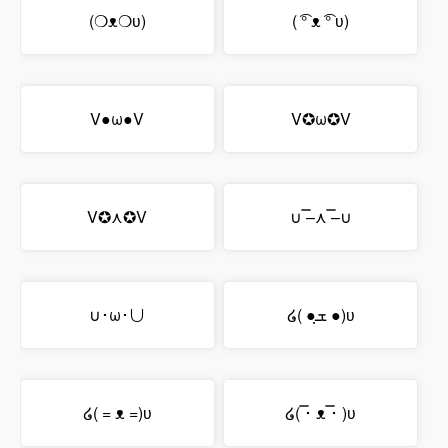
(❍ᴥ❍ʋ)
( ͡° ᴥ ͡° ʋ)
V●ω●V
V✪ω✪V
V✪⋏✪V
∪ ̿–⋏ ̿–∪
∪･ω･∪
໒( ●ܫฺ ●)ʋ
໒( = ᴥ =)ʋ
໒( ̿･ ᴥ ̿･ )ʋ