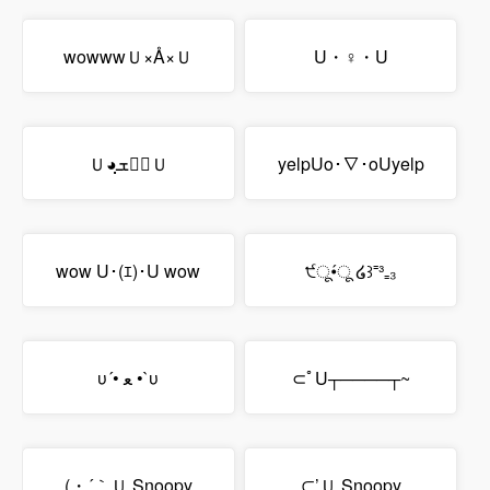
wowwwＵ×Å×Ｕ
U・♀・U
Ｕ◕ฺܫฺ◕ฺＵ
yelpUo･∇･oUyelp
wow U･(ｴ)･U wow
੯ू•́ू ໒꒱⁼³₌₃
υ´• ﻌ •`υ
⊂ﾟU┬────┬~
(・´｀Ｕ Snoopy
⊂’Ｕ Snoopy