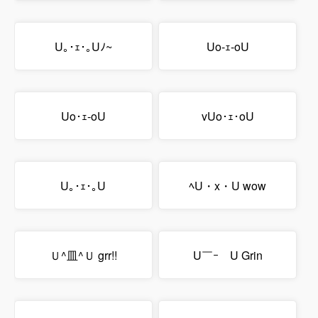
U｡･ｪ･｡Uﾉ~
Uo-ｪ-oU
Uo･ｪ-oU
vUo･ｪ･oU
U｡･ｪ･｡U
ﾍU・x・U wow
Ｕ^皿^Ｕ grr!!
U￣ｰ￣U Grin