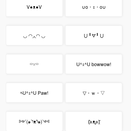
V●ᴥ●V
∪o・ｪ・o∪
◡ ◠◞◟◠ ◡
⋃ ╹ᗊ╹ ⋃
⌔⌤⌔
U^ｪ^U bowwow!
ﾍU^ｪ^U Paw!
▽・ｗ・▽
༻(๑ ⁼̴̀ᴥ⁼̴́๑)༺
(͔͂๏ᴥ͙͚๏)͕͂