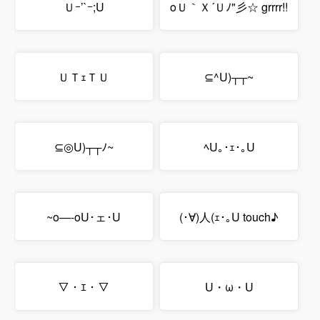
Ｕｰ’`ｰ;U
oＵ｀Ｘ´Ｕﾉ"彡☆ grrrr!!
ＵＴｪＴＵ
⊆^U)┬┬~
⊆◎U)┬┬ﾉ~
ﾍU｡･ｪ･｡U
~o—-oU･ェ･U
(･∀)人(ｪ･｡U touch♪
▽・ｴ・▽
U・ω・U