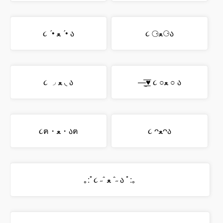
૮ ⚆ﻌ⚆ა
૮ ´• ﻌ ´• ა
—̳͟͞͞♥ ૮ ○ﻌ ○ ა
૮ ◞ ﻌ ◟ ა
૮ ᴖﻌᴖა
૮ฅ・ﻌ・აฅ
｡:ﾟ૮ ˶ˆ ﻌ ˆ˶ ა ﾟ:｡