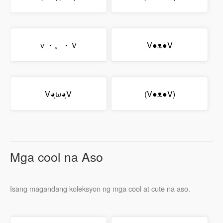
ｖ・。・Ｖ
V●ᴥ●V
V◕ฺω◕ฺV
(V●ᴥ●V)
Mga cool na Aso
Isang magandang koleksyon ng mga cool at cute na aso.