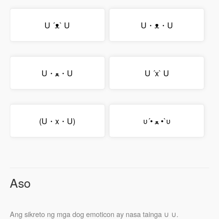
U ´ᴥ` U
U・ᴥ・U
U・ﻌ・U
U ´x` U
(U・x・U)
υ´• ﻌ •`υ
Aso
Ang sikreto ng mga dog emoticon ay nasa tainga ∪ ∪.