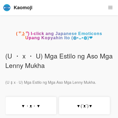
Kaomoji
( ͡° ͜ʖ ͡°) I-click ang Japanese Emoticons
Upang Kopyahin Ito (◍•ᴗ•◍)❤
(U ・ x ・ U) Mga Estilo ng Aso Mga
Lenny Mukha
(U ‡ x · U) Mga Estilo ng Mga Aso Mga Lenny Mukha.
▼・ᴥ・▼
▼(´ᴥ`)▼