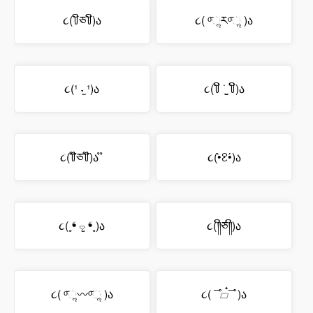
૮(꒦ິཅ꒦ິ)ა
૮( ᵒ̌ૢཪᵒ̌ૢ )ა
૮(¹ ˕̫ ¹)ა
૮(꒦ິ ˙̫̮ ꒦ິ)ა
૮(꒦໊ཅ꒦໊)ა ̉ ̉
૮(•̀ꐧ•́)ა
૮(˳❛ ⌔̫ ❛˳)ა
૮(༎ິཅ༎ິ)ა
૮( ᵒ̌ૢ〰ᵒ̌ૢ )ა
૮( ¯͒▱๋¯͒ )ა