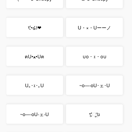
੯•໒꒱❤︎
U・×・Uーーノ
ฅU•ﻌ•Uฅ
∪o・ｪ・o∪
U｡･ｪ･｡U
~o—-oU･ェ･U
~o—-oU-ェ-U
੯ੁૂ‧̀͡u