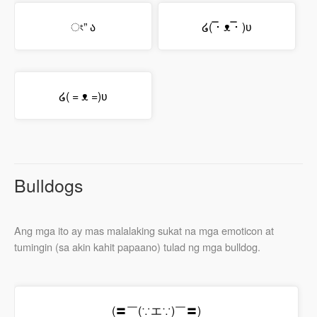
ং” ა
໒( ̿･ ᴥ ̿･ )ʋ
໒( = ᴥ =)ʋ
Bulldogs
Ang mga ito ay mas malalaking sukat na mga emoticon at
tumingin (sa akin kahit papaano) tulad ng mga bulldog.
(〓￣(∵エ∵)￣〓)