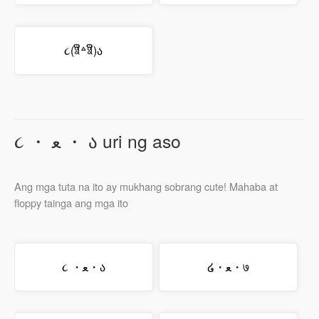
૮(ꎿຶ꒫ꎿຶ)ა
૮ ・ ﻌ ・ ა uri ng aso
Ang mga tuta na ito ay mukhang sobrang cute! Mahaba at
floppy tainga ang mga ito
໒・ﻌ・७
૮ ・ﻌ・ა