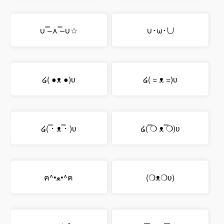
∪ ̿–⋏ ̿–∪☆
∪･ω･∪
໒( ●ᴥ ●)ʋ
໒( = ᴥ =)ʋ
໒( ̿･ ᴥ ̿･ )ʋ
໒( ̿❍ ᴥ ̿❍)ʋ
ฅ^•ﻌ•^ฅ
(❍ᴥ❍ʋ)